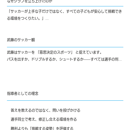
なぜクラブを立ち上げたのか
「サッカーが上手な子だけではなく、すべての子どもが安心して挑戦でき
る環境をつくりたい。」

この想いがクラブ設立の原点です。

当時、セレクションを突破した一部の子どもだけが「良い環境」でサッカ
ーを続けられる状況が多くありました。

武藤のサッカー観
しかし、本当に必要なのは 「誰もが安心して挑戦できる居場所」 です。

武藤はサッカーを 「意思決定のスポーツ」 と捉えています。

挑戦できる環境こそが、子どもの未来を広げ、成長の土台になります。
パスを出すか、ドリブルするか、シュートするか――すべては選手の判断
に委ねられています。

だからこそ、育成年代で「自分で考え、選択できる力」を身につけること
が重要です。

そしてこの力は、将来社会に出たときに 問題解決力・協働力・創造力 と
指導者としての理念
して発揮されます。

サッカーは単なるスポーツではなく、人生を生き抜く力を育てる教育その
もの なのです。
答えを教えるのではなく、問いを投げかける
選手同士で考え、修正し合える環境を作る
勝利よりも「挑戦する姿勢」を評価する