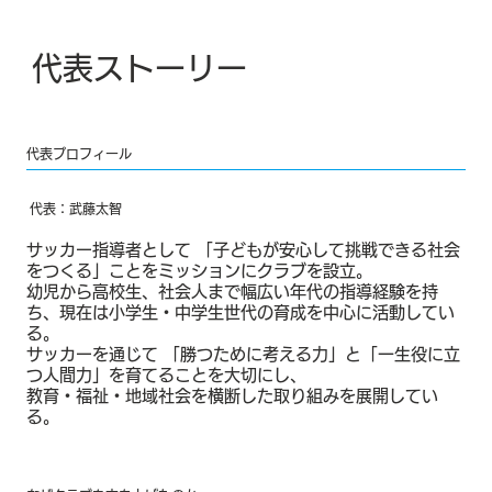
サッカーを通して、子どもたちが 安心して挑戦し、自ら考え、行動でき
る力を身につけられる環境 を提供することです。

代表ストーリー
ここで育った子どもたちが、将来社会に出たときに、仲間と協力しながら
困難を乗り越えられる「自立した大人」になってほしい。

そして 自分の長所を活かし、世のため人のために力を発揮して、世界を
笑顔と幸せで満たしてほしい― それが私たちの願いです。

代表プロフィール
- 行政との協働 -

代表：武藤太智
アンマリアトーレは現在、川口市南部において公立中学校の部活動地域展
開事業を担っています。

サッカー指導者として 「子どもが安心して挑戦できる社会
をつくる」ことをミッションにクラブを設立。
これは、国の教育方針である「部活動の地域移行」を実現するための先進
幼児から高校生、社会人まで幅広い年代の指導経験を持
的な取り組みであり、クラブは行政からの信頼を得て、現場の実践とフィ
ち、現在は小学生・中学生世代の育成を中心に活動してい
ードバックを行っています。
る。
サッカーを通じて 「勝つために考える力」と「一生役に立
つ人間力」を育てることを大切にし、
教育・福祉・地域社会を横断した取り組みを展開してい
る。