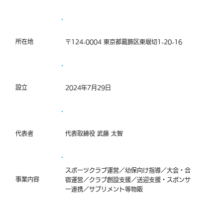
所在地
〒124-0004 東京都葛飾区東堀切1-20-16
設立
2024年7月29日
代表者
代表取締役 武藤 太智
スポーツクラブ運営／幼保向け指導／大会・合
事業内容
宿運営／クラブ創設支援／送迎支援・スポンサ
ー連携／サプリメント等物販