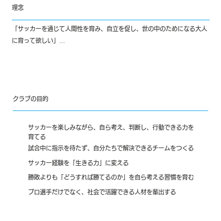
理念
「サッカーを通じて人間性を育み、自立を促し、世の中のためになる大人
に育って欲しい」

A.C. ammaliatoreは、サッカーを「人間形成の手段」として捉えていま
す。

技術や勝敗のみに固執するのではなく、子どもたちが将来社会で活躍でき
るために必要な力を育てることを最優先としています。
クラブの目的
1
サッカーを楽しみながら、自ら考え、判断し、行動できる力を
育てる
2
試合中に指示を待たず、自分たちで解決できるチームをつくる
3
サッカー経験を「生きる力」に変える
4
勝敗よりも「どうすれば勝てるのか」を自ら考える習慣を育む
5
プロ選手だけでなく、社会で活躍できる人材を輩出する