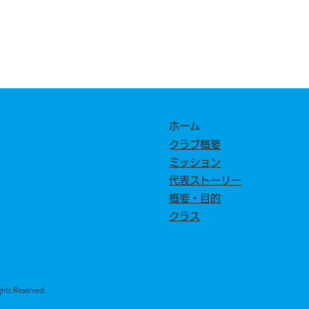
ホーム
​クラブ概要
​ミッション
代表ストーリー
概要・目的
クラス
ts Reserved.